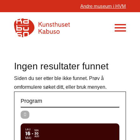
Andre museum i HVM
Ingen resultater funnet
Siden du ser etter ble ikke funnet. Prøv å
omformulere søket ditt, eller bruk menyen.
Program
LAU
SUN
16
30
AUG
MAI