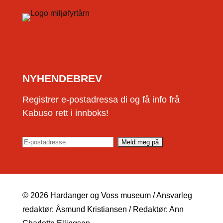
NYHENDEBREV
Registrer e-postadressa di og få info frå
Kabuso rett i innboks!
© 2026 Hardanger og Voss museum / Ansvarleg
redaktør: Åsmund Kristiansen / Redaktør: Ann