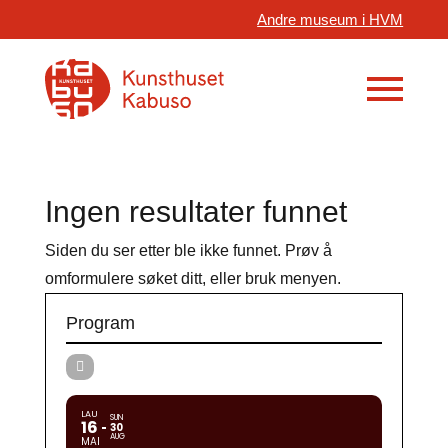
Andre museum i HVM
Ingen resultater funnet
Siden du ser etter ble ikke funnet. Prøv å
omformulere søket ditt, eller bruk menyen.
Program
LAU
SUN
16
30
AUG
MAI