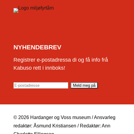
NYHENDEBREV
Registrer e-postadressa di og få info frå
Kabuso rett i innboks!
© 2026 Hardanger og Voss museum / Ansvarleg
redaktør: Åsmund Kristiansen / Redaktør: Ann