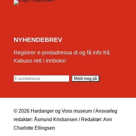
NYHENDEBREV
Registrer e-postadressa di og få info frå
Kabuso rett i innboks!
© 2026 Hardanger og Voss museum / Ansvarleg
redaktør: Åsmund Kristiansen / Redaktør: Ann
Charlotte Ellingsen