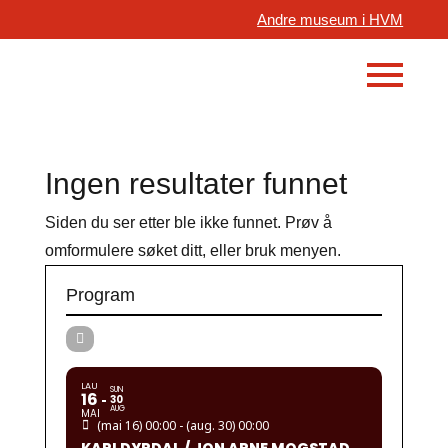
Andre museum i HVM
Ingen resultater funnet
Siden du ser etter ble ikke funnet. Prøv å
omformulere søket ditt, eller bruk menyen.
Program
LAU
SUN
16
30
AUG
MAI
(mai 16) 00:00 - (aug. 30) 00:00