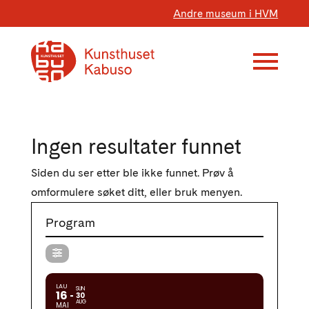
Andre museum i HVM
Ingen resultater funnet
Siden du ser etter ble ikke funnet. Prøv å
omformulere søket ditt, eller bruk menyen.
Program
LAU
SUN
16
30
AUG
MAI