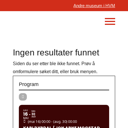
Andre museum i HVM
Ingen resultater funnet
Siden du ser etter ble ikke funnet. Prøv å
omformulere søket ditt, eller bruk menyen.
Program
LAU
SUN
16
30
AUG
MAI
(mai 16) 00:00 - (aug. 30) 00:00