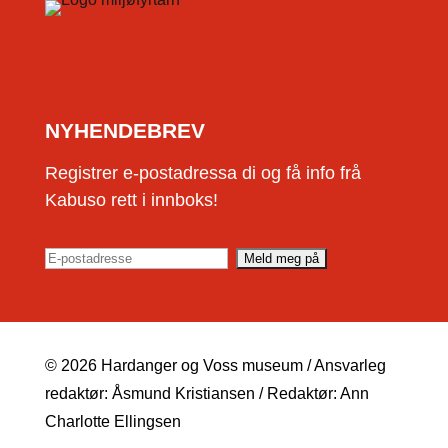
NYHENDEBREV
Registrer e-postadressa di og få info frå
Kabuso rett i innboks!
© 2026 Hardanger og Voss museum / Ansvarleg
redaktør: Åsmund Kristiansen / Redaktør: Ann
Charlotte Ellingsen