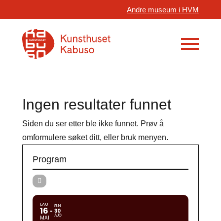
Andre museum i HVM
Ingen resultater funnet
Siden du ser etter ble ikke funnet. Prøv å
omformulere søket ditt, eller bruk menyen.
Program
LAU
SUN
16
30
AUG
MAI