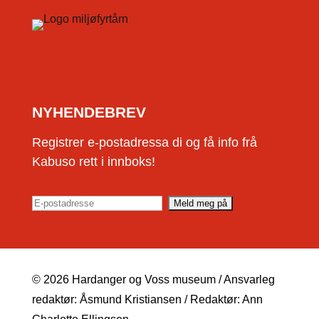
NYHENDEBREV
Registrer e-postadressa di og få info frå
Kabuso rett i innboks!
© 2026 Hardanger og Voss museum / Ansvarleg
redaktør: Åsmund Kristiansen / Redaktør: Ann