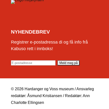
NYHENDEBREV
Registrer e-postadressa di og få info frå
Kabuso rett i innboks!
© 2026 Hardanger og Voss museum / Ansvarleg
redaktør: Åsmund Kristiansen / Redaktør: Ann
Charlotte Ellingsen