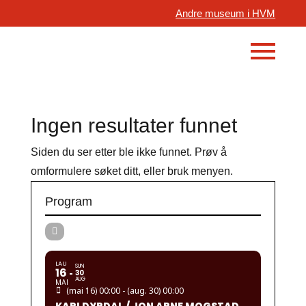
Andre museum i HVM
Ingen resultater funnet
Siden du ser etter ble ikke funnet. Prøv å
omformulere søket ditt, eller bruk menyen.
Program
LAU
SUN
16
30
AUG
MAI
(mai 16) 00:00 - (aug. 30) 00:00