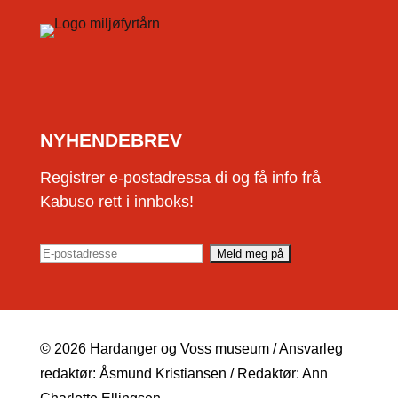
NYHENDEBREV
Registrer e-postadressa di og få info frå
Kabuso rett i innboks!
© 2026 Hardanger og Voss museum / Ansvarleg
redaktør: Åsmund Kristiansen / Redaktør: Ann