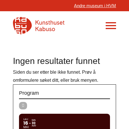
Andre museum i HVM
Ingen resultater funnet
Siden du ser etter ble ikke funnet. Prøv å
omformulere søket ditt, eller bruk menyen.
Program
LAU
SUN
16
30
AUG
MAI