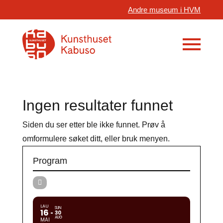
Andre museum i HVM
Ingen resultater funnet
Siden du ser etter ble ikke funnet. Prøv å
omformulere søket ditt, eller bruk menyen.
Program
LAU
SUN
16
30
AUG
MAI