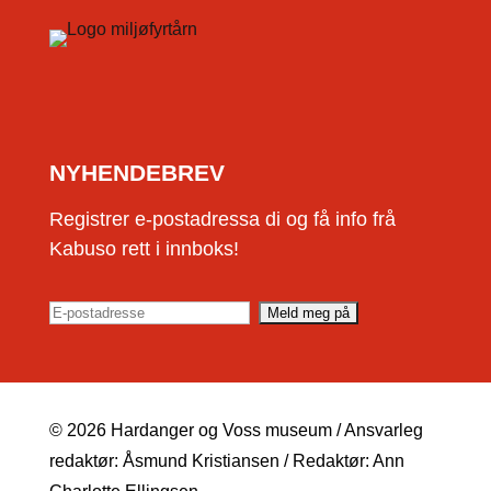
NYHENDEBREV
Registrer e-postadressa di og få info frå
Kabuso rett i innboks!
© 2026 Hardanger og Voss museum / Ansvarleg
redaktør: Åsmund Kristiansen / Redaktør: Ann