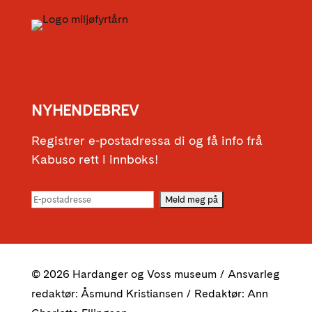
NYHENDEBREV
Registrer e-postadressa di og få info frå
Kabuso rett i innboks!
© 2026 Hardanger og Voss museum / Ansvarleg
redaktør: Åsmund Kristiansen / Redaktør: Ann