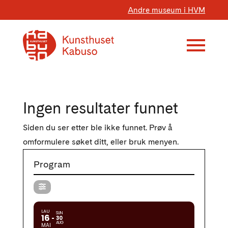
Andre museum i HVM
Ingen resultater funnet
Siden du ser etter ble ikke funnet. Prøv å
omformulere søket ditt, eller bruk menyen.
Program
LAU
SUN
16
30
AUG
MAI