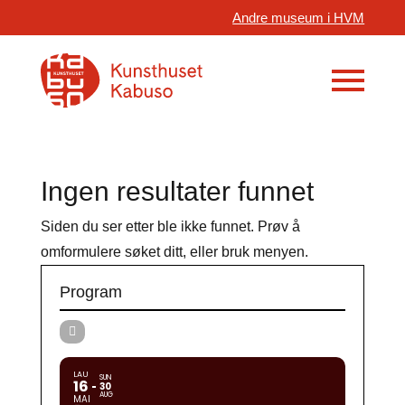
Andre museum i HVM
Ingen resultater funnet
Siden du ser etter ble ikke funnet. Prøv å
omformulere søket ditt, eller bruk menyen.
Program
LAU
SUN
16
30
AUG
MAI