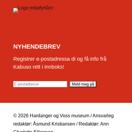
NYHENDEBREV
Registrer e-postadressa di og få info frå
Kabuso rett i innboks!
© 2026 Hardanger og Voss museum / Ansvarleg
redaktør: Åsmund Kristiansen / Redaktør: Ann