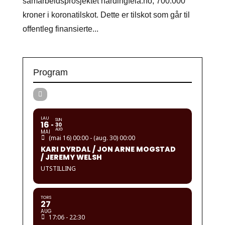
samarbeidsprosjektet hardingfela.no, 700.000
kroner i koronatilskot. Dette er tilskot som går til
offentleg finansierte...
Program
LAU
SUN
16
30
AUG
MAI
(mai 16) 00:00 - (aug. 30) 00:00
KARI DYRDAL / JON ARNE MOGSTAD
/ JEREMY WELSH
UTSTILLING
TORS
27
AUG
17:06 - 22:30