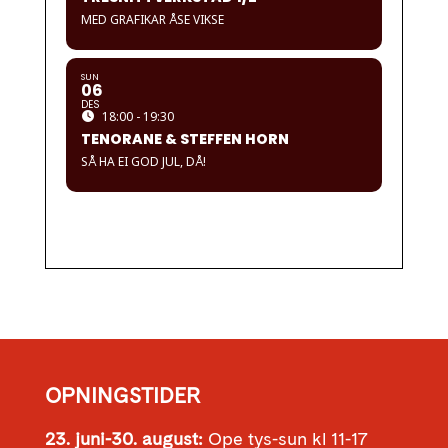
MED GRAFIKAR ÅSE VIKSE
SUN
06
DES
18:00 - 19:30
TENORANE & STEFFEN HORN
SÅ HA EI GOD JUL, DÅ!
OPNINGSTIDER
23. juni-30. august:
Ope tys-sun kl 11-17