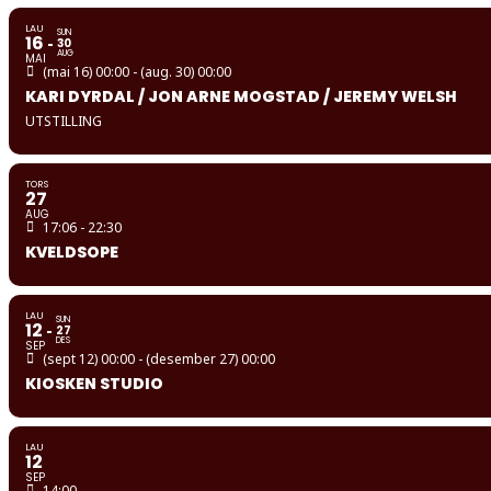
LAU
SUN
16
30
AUG
MAI
(mai 16) 00:00 - (aug. 30) 00:00
KARI DYRDAL / JON ARNE MOGSTAD / JEREMY WELSH
UTSTILLING
TORS
27
AUG
17:06 - 22:30
KVELDSOPE
LAU
SUN
12
27
DES
SEP
(sept 12) 00:00 - (desember 27) 00:00
KIOSKEN STUDIO
LAU
12
SEP
14:00