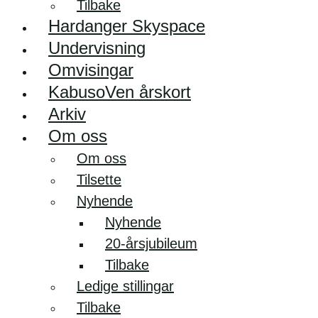
Tilbake
Hardanger Skyspace
Undervisning
Omvisingar
KabusoVen årskort
Arkiv
Om oss
Om oss
Tilsette
Nyhende
Nyhende
20-årsjubileum
Tilbake
Ledige stillingar
Tilbake