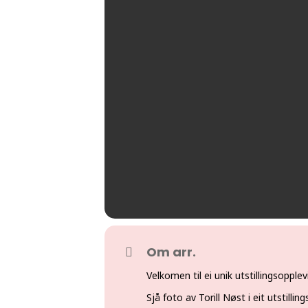
Om arr.
Velkomen til ei unik utstillingsopplev
Sjå foto av Torill Nøst i eit utstillin