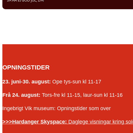
SÅ HA EI GOD JUL, DÅ!
OPNINGSTIDER
23. juni-30. august:
Ope tys-sun kl 11-17
Frå 24. august:
Tors-fre kl 11-15, laur-sun kl 11-16
Ingebrigt Vik museum: Opningstider som over
>>>Hardanger Skyspace:
Daglege visningar kring s