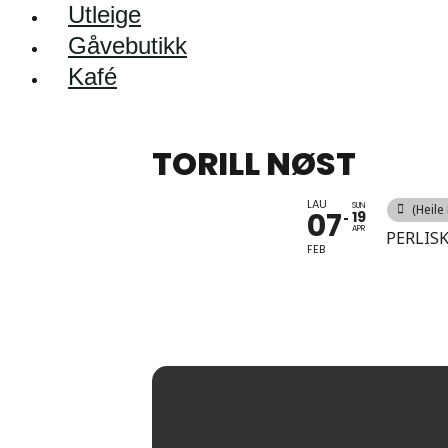
Utleige
Gåvebutikk
Kafé
TORILL NØST
LAU
SUN
(Heile
07
19
APR
PERLIS
FEB