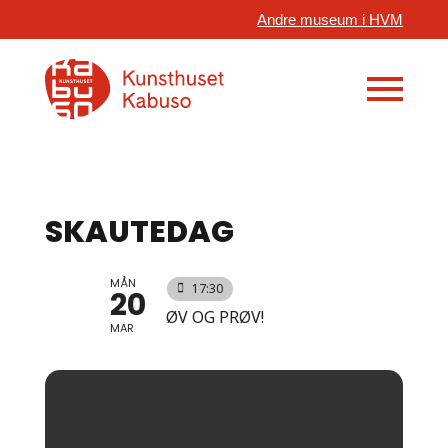
Andre museum i HVM
SKAUTEDAG
MÅN
17:30
20
ØV OG PRØV!
MAR