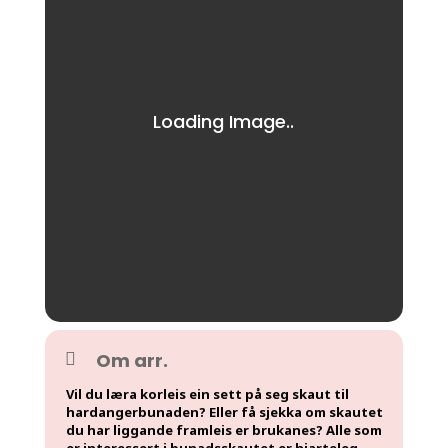
Om arr.
Vil du læra korleis ein sett på seg skaut til
hardangerbunaden? Eller få sjekka om skautet
du har liggande framleis er brukanes? Alle som
er interessert i bunadsskautet er hjarteleg