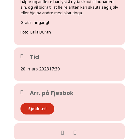
håpar og at fleire har lyst å nytta skaut til bunaden
sin, og vil bidra til at fleire anten kan skauta seg sjølv
eller hjelpa andre med skautinga.
Gratis inngang!
Foto: Laila Duran
Tid
20. mars 2023
17:30
Arr. på Fjesbok
Sjekk ut!