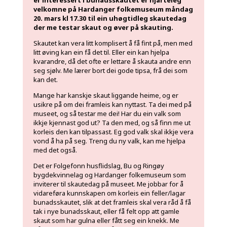
velkomne på Hardanger folkemuseum måndag
20. mars kl 17.30 til ein uhøgtidleg skautedag
der me testar skaut og øver på skauting.
Skautet kan vera litt komplisert å få fint på, men med
litt øving kan ein få det til. Eller ein kan hjelpa
kvarandre, då det ofte er lettare å skauta andre enn
seg sjølv. Me lærer bort dei gode tipsa, frå dei som
kan det.
Mange har kanskje skaut liggande heime, og er
usikre på om dei framleis kan nyttast. Ta dei med på
museet, og så testar me dei! Har du ein valk som
ikkje kjennast god ut? Ta den med, og så finn me ut
korleis den kan tilpassast. Eg god valk skal ikkje vera
vond å ha på seg. Treng du ny valk, kan me hjelpa
med det også.
Det er Folgefonn husflidslag, Bu og Ringøy
bygdekvinnelag og Hardanger folkemuseum som
inviterer til skautedag på museet. Me jobbar for å
vidareføra kunnskapen om korleis ein feller/lagar
bunadsskautet, slik at det framleis skal vera råd å få
tak i nye bunadsskaut, eller få felt opp att gamle
skaut som har gulna eller fått seg ein knekk. Me