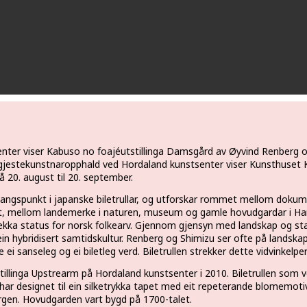
ter viser Kabuso no foajéutstillinga Damsgård av Øyvind Renberg o
 gjestekunstnaropphald ved Hordaland kunstsenter viser Kunsthuset
å 20. august til 20. september.
spunkt i japanske biletrullar, og utforskar rommet mellom dokumenta
det, mellom landemerke i naturen, museum og gamle hovudgardar i Ha
ekka status for norsk folkearv. Gjennom gjensyn med landskap og stad
ein hybridisert samtidskultur. Renberg og Shimizu ser ofte på landska
 ei sanseleg og ei biletleg verd. Biletrullen strekker dette vidvinkelpersp
utstillinga Upstrearm på Hordaland kunstsenter i 2010. Biletrullen som v
n har designet til ein silketrykka tapet med eit repeterande blomemotiv
gen. Hovudgarden vart bygd på 1700-talet.