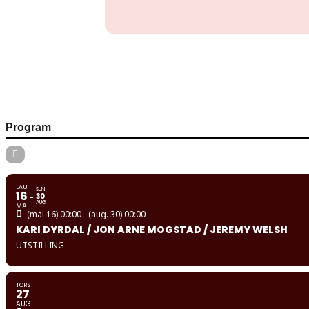
Program
LAU
SUN
16
30
AUG
MAI
(mai 16) 00:00 - (aug. 30) 00:00
KARI DYRDAL / JON ARNE MOGSTAD / JEREMY WELSH
UTSTILLING
TORS
27
AUG