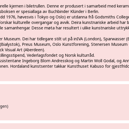
urelle kjernen i biletrullen. Denne er produsert i samarbeid med kera
oksen er spesiallaga av Buchbinder Klünder i Berlin.
dd 1976, høvesvis i Tokyo og Oslo) er utdanna frå Godsmiths Colleg
utforskar kulturelle overgangar og avvik. Deira kunstnariske arbeid ha
ale samanhengar. Desse møta har resultert i ulike kunstnariske uttrykk
er Museum. Dei har tidlegare stilt ut på inIVA (London), Sparwasser (Be
l (Bialystok), Preus Museum, Oslo Kunstforening, Stenersen Museum 
k Visual Art (Aberdeen).
illingsstipend, Vederlagsfondet og Norsk kulturråd.
assistentane Ingeborg Blom Andresskog og Martin Woll Godal, og An
jonen. Hordaland kunstsenter takkar Kunsthuset Kabuso for gjestfrid
agen)