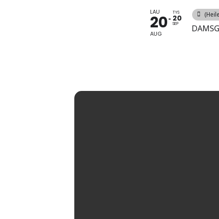
LAU
TYS
(Heil
20
20
SEP
DAMS
AUG