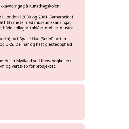
mikkavdelinga på Kunsthøgskolen i
e i London i 2000 og 2001. Samarbeidet
r blitt til i møte med museumssamlingar,
, både collagar, tablåar, møblar, musikk
rlin), Art Space Hue (Seuol), Art in
og UKS. Dei har òg hatt gjesteopphald
ne Helen Mydland ved Kunsthøgkolen i
om og vertskap for prosjektet.