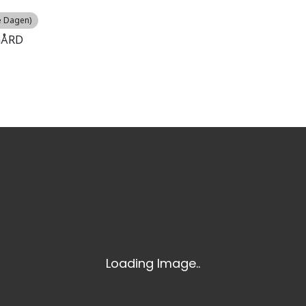
e Dagen)
GÅRD