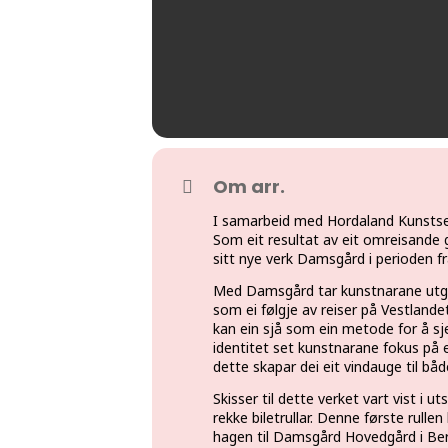
Om arr.
I samarbeid med Hordaland Kunstsen
Som eit resultat av eit omreisande
sitt nye verk Damsgård i perioden fr
Med Damsgård tar kunstnarane utgang
som ei følgje av reiser på Vestlan
kan ein sjå som ein metode for å sj
identitet set kunstnarane fokus på 
dette skapar dei eit vindauge til både
Skisser til dette verket vart vist i 
rekke biletrullar. Denne første rulle
hagen til Damsgård Hovedgård i Ber