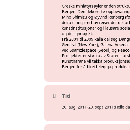
Greske miniatyrsøyler er den strukt
Bergen. Den dekorerte oppbevaringsb
Miho Shimizu og Øyvind Renberg (fø
deira er inspirert av reiser der dei 
kunstinstitusjonar og i lausare sosi
og designobjekt.
Frå 2001 til 2009 kalla dei seg Dang
General (New York), Galeria Arsena
ved Ssamziespace (Seoul) og Peacoc
Prosjektet er støtta av Statens utst
Kunstnarane vil takka produksjons
Bergen for å tilretteleggja produks
Tid
20. aug. 2011
-
20. sept 2011
(Heile d