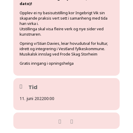
dato)!
Opplev ei ny basisutstilling kor Ingebrigt Vik sin
skapande praksis vert sett i samanheng med tida
han virka i.
Utstillinga skal visa fleire verk og nye sider ved
kunstnaren.
Opning v/Stian Davies, leiar hovudutval for kultur,
idrett og integrering i Vestland fylkeskommune.
Musikalsk innslag ved Frode Skag Storheim
Gratis inngang i opningshelga
Tid
11. juni 2022
00:00