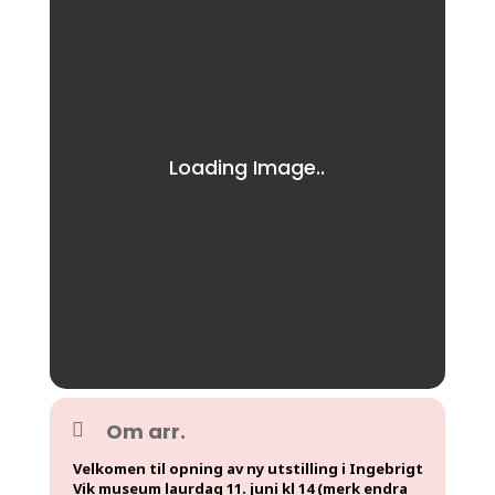
Om arr.
Velkomen til opning av ny utstilling i Ingebrigt
Vik museum laurdag 11. juni kl 14 (merk endra