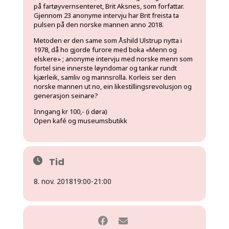
på fartøyvernsenteret, Brit Aksnes, som forfattar.
Gjennom 23 anonyme intervju har Brit freista ta
pulsen på den norske mannen anno 2018.
Metoden er den same som Åshild Ulstrup nytta i
1978, då ho gjorde furore med boka «Menn og
elskere» ; anonyme intervju med norske menn som
fortel sine innerste løyndomar og tankar rundt
kjærleik, samliv og mannsrolla. Korleis ser den
norske mannen ut no, ein likestillingsrevolusjon og
generasjon seinare?
Inngang kr 100,- (i døra)
Open kafé og museumsbutikk
Tid
8. nov. 2018
19:00
-
21:00