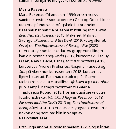
saman med Bjarne Melgaard i serien
Kunstnerliv
.
Maria Pasenau
Maria Pasenau (Mjøndalen, 1994) er ein norsk
samtidskunstnar som arbeider i Oslo og Odda. Ho er
utdanna på Norsk Fotofagskole i Trondheim.
Pasenau har hatt fleire separatutstillingar m.a
Whit
Kind Regrets Pasenau
(2018, Makeriet, Malmø,
Sverige),
Pasenau and the Devil
(2019, Fotogalleriet,
Oslo) og
The Hopelessness of Beeing Alive
(2020,
Litteratursymposiet, Odda). Av gruppeutstillinger
kan ein nemne
Early works
(2017, kuratert av Elise By
Olsen, New Galerie, Paris),
Faithless picture
s (2018,
kuratert av Andrea Kroksnes, Nasjonalmuseet) og
Sub
på Akershus kunstsenter i 2018, kuratert av
Bjørn Hatterud. Pasenau deltok også i Bjarne
Melgaard ´s digitale utstilling
Life killed my Chihuahua
publisert på instagramkontoen til Galerie
Thaddaeus Ropac i 2018. Hoi har også gjeve ut tre
fotokunstbøker;
Whit Kind Regrets Pasenau
i 2018,
Pasenau and the Devil
i 2019 og
The Hopelesness of
Being Alive
i 2020. Ho er ei av dei yngste kunstnarne
nokon gong som har blitt innkjøpt av
Nasjonalmuseet.
Utstillinga er ope sundagar mellom 12-17, og når det