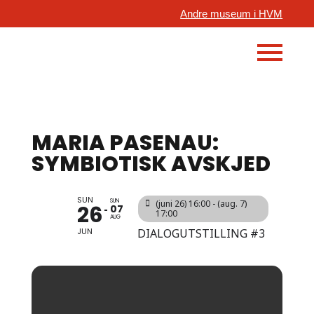
Andre museum i HVM
MARIA PASENAU:
SYMBIOTISK AVSKJED
SUN
SUN
(juni 26) 16:00 - (aug. 7)
26
07
17:00
AUG
JUN
DIALOGUTSTILLING #3