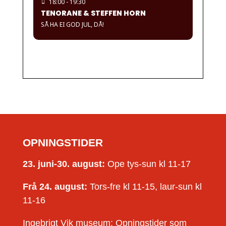
18:00 - 19:30
TENORANE & STEFFEN HORN
SÅ HA EI GOD JUL, DÅ!
OPNINGSTIDER
23. juni-30. august:
Ope tys-sun kl 11-17
Frå 24. august:
Tors-fre kl 11-15, laur-sun kl
11-16
Ingebrigt Vik museum: Opningstider som