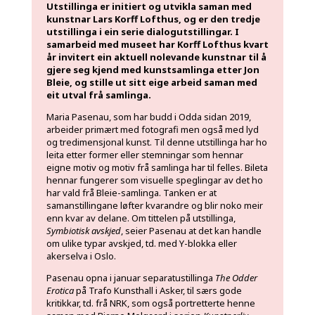
Utstillinga er initiert og utvikla saman med
kunstnar Lars Korff Lofthus, og er den tredje
utstillinga i ein serie dialogutstillingar. I
samarbeid med museet har Korff Lofthus kvart
år invitert ein aktuell nolevande kunstnar til å
gjere seg kjend med kunstsamlinga etter Jon
Bleie, og stille ut sitt eige arbeid saman med
eit utval frå samlinga.
Maria Pasenau, som har budd i Odda sidan 2019,
arbeider primært med fotografi men også med lyd
og tredimensjonal kunst. Til denne utstillinga har ho
leita etter former eller stemningar som hennar
eigne motiv og motiv frå samlinga har til felles. Bileta
hennar fungerer som visuelle speglingar av det ho
har vald frå Bleie-samlinga. Tanken er at
samanstillingane løfter kvarandre og blir noko meir
enn kvar av delane. Om tittelen på utstillinga,
Symbiotisk avskjed
, seier Pasenau at det kan handle
om ulike typar avskjed, td. med Y-blokka eller
akerselva i Oslo.
Pasenau opna i januar separatustillinga
The Odder
Erotica
på Trafo Kunsthall i Asker, til særs gode
kritikkar, td. frå NRK, som også portretterte henne