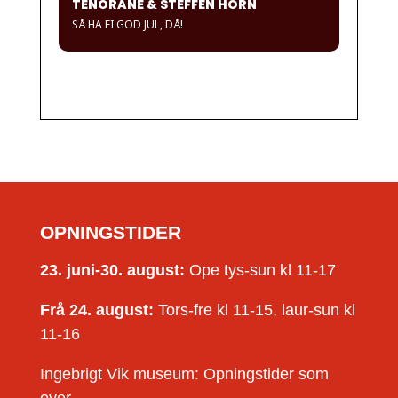
TENORANE & STEFFEN HORN
SÅ HA EI GOD JUL, DÅ!
OPNINGSTIDER
23. juni-30. august:
Ope tys-sun kl 11-17
Frå 24. august:
Tors-fre kl 11-15, laur-sun kl
11-16
Ingebrigt Vik museum: Opningstider som
over