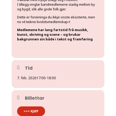
I tillegg vinglar bandmedlemene stadig mellom by
og bygd, slik alle gode folk gjer.
Dette er foreininga du ikkje visste eksisterte, men
no vil teikne livstidsmedlemskap i!
Medlemene har lang fartstid frå musikk,
kunst, skriving og scene – og brukar
bakgrunnen sin både i tekst og framføring
Tid
7. feb. 2026
17:00
-
18:00
Billettar
>>> KJØP