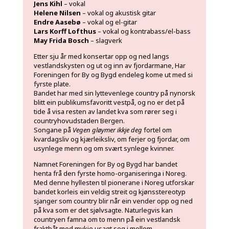
Jens Kihl
– vokal
Helene Nilsen
– vokal og akustisk gitar
Endre Aasebø
– vokal og el-gitar
Lars Korff Lofthus
– vokal og kontrabass/el-bass
May Frida Bosch
– slagverk
Etter sju år med konsertar opp og ned langs
vestlandskysten og ut og inn av fjordarmane, Har
Foreningen for By og Bygd endeleg kome ut med si
fyrste plate.
Bandet har med sin lyttevenlege country på nynorsk
blitt ein publikumsfavoritt vestpå, og no er det på
tide å visa resten av landet kva som rører seg i
countryhovudstaden Bergen.
Songane på
Vegen gløymer ikkje deg
fortel om
kvardagsliv og kjærleiksliv, om ferjer og fjordar, om
usynlege menn og om svært synlege kvinner.
Namnet Foreningen for By og Bygd har bandet
henta frå den fyrste homo-organiseringa i Noreg.
Med denne hyllesten til pionerane i Noreg utforskar
bandet korleis ein veldig streit og kjønsstereotyp
sjanger som country blir når ein vender opp og ned
på kva som er det sjølvsagte. Naturlegvis kan
countryen famna om to menn på ein vestlandsk
fraktbåt med mykje usagt seg i mellom.