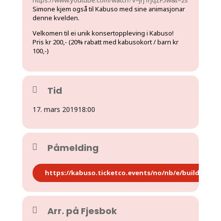
Simone kjem også til Kabuso med sine animasjonar
denne kvelden.
Velkomen til ei unik konsertoppleving i Kabuso!
Pris kr 200,- (20% rabatt med kabusokort / barn kr
100,-)
Tid
17. mars 2019
18:00
Påmelding
https://kabuso.ticketco.events/no/nb/e/building_i
Arr. på Fjesbok