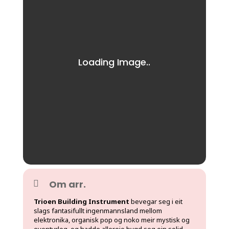
Om arr.
Trioen Building Instrument
bevegar seg i eit
slags fantasifullt ingenmannsland mellom
elektronika, organisk pop og noko meir mystisk og
eventyrleg, og hadde allereie bygd seg ein solid