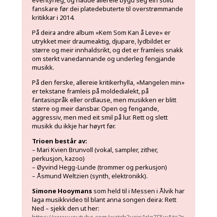
fanskare før dei platedebuterte til overstrømmande
kritikkar i 2014.
På deira andre album «Kem Som Kan å Leve» er
utrykket meir draumeaktig, djupare, lydbildet er
større og meir innhaldsrikt, og det er framleis snakk
om sterkt vanedannande og underleg fengjande
musikk.
På den ferske, allereie kritikerhylla, «Mangelen min»
er tekstane framleis på moldedialekt, på
fantasispråk eller ordlause, men musikken er blitt
større og meir dansbar. Open og fengande,
aggressiv, men med eit smil på lur. Rett og slett
musikk du ikkje har høyrt før.
Trioen består av:
– Mari Kvien Brunvoll (vokal, sampler, zither,
perkusjon, kazoo)
– Øyvind Hegg-Lunde (trommer og perkusjon)
– Åsmund Weltzien (synth, elektronikk).
Simone Hooymans
som held til i Messen i Ålvik har
laga musikkvideo til blant anna songen deira: Rett
Ned – sjekk den ut her:
https://www.youtube.com/watch?v=jrj1rJqZF5w&t=2s