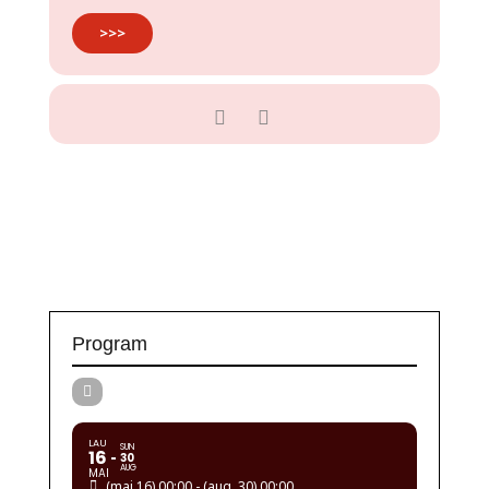
>>>
Program
LAU
SUN
16
30
AUG
MAI
(mai 16) 00:00 - (aug. 30) 00:00