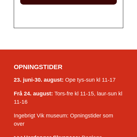
OPNINGSTIDER
23. juni-30. august:
Ope tys-sun kl 11-17
Frå 24. august:
Tors-fre kl 11-15, laur-sun kl
11-16
Ingebrigt Vik museum: Opningstider som
over