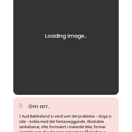
Om arr.
I Aud Bækkelund si verd vert det praktiske – tinga si
tale – kobla med det fantasieggjande. Abstrakte
tankebanar, ofte formulert i malande titlar, formar
mentale rom der dei prosaiske tinga får heilt nye