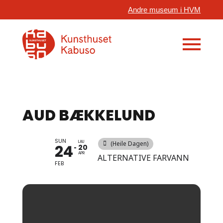
Andre museum i HVM
AUD BÆKKELUND
SUN
LAU
(Heile Dagen)
24
20
APR
ALTERNATIVE FARVANN
FEB