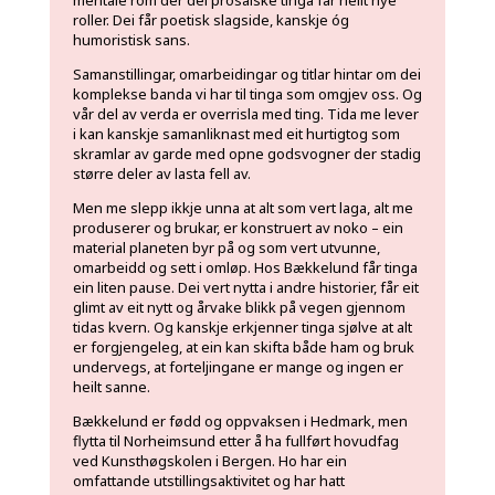
roller. Dei får poetisk slagside, kanskje óg
humoristisk sans.
Samanstillingar, omarbeidingar og titlar hintar om dei
komplekse banda vi har til tinga som omgjev oss. Og
vår del av verda er overrisla med ting. Tida me lever
i kan kanskje samanliknast med eit hurtigtog som
skramlar av garde med opne godsvogner der stadig
større deler av lasta fell av.
Men me slepp ikkje unna at alt som vert laga, alt me
produserer og brukar, er konstruert av noko – ein
material planeten byr på og som vert utvunne,
omarbeidd og sett i omløp. Hos Bækkelund får tinga
ein liten pause. Dei vert nytta i andre historier, får eit
glimt av eit nytt og årvake blikk på vegen gjennom
tidas kvern. Og kanskje erkjenner tinga sjølve at alt
er forgjengeleg, at ein kan skifta både ham og bruk
undervegs, at forteljingane er mange og ingen er
heilt sanne.
Bækkelund er fødd og oppvaksen i Hedmark, men
flytta til Norheimsund etter å ha fullført hovudfag
ved Kunsthøgskolen i Bergen. Ho har ein
omfattande utstillingsaktivitet og har hatt