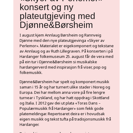
konsert og ny
plateutgjeving med
Djønne&Børsheim
I august kjem Annlaug Børsheim og Rannveig
Djønne med den nye plateutgjevinga «Skyer av
Perlemor». Materialet er eigekomponert og tekstane
av Annlaug og av Ruth Lillegraven. På konserten i på
Hardanger folkemuseum 25. august får de vera med
på ein tur i Djønne&Børsheim si musikalske
hardangerverd med inspirasjon frå viser, pop og
folkemusikk.
Djønne&Børsheim har spelt og komponert musikk
saman i 15 år og har turnert ulike stader i Noreg og
Europa. Dei har mellom anna vore på fire lengre
turnear i Tyskland, og har hatt oppdrag i Skottland
og Italia. I 2012 gav dei ut plata «Toras Dans –
Populærmusikk frå Hardanger» som fekk gode
platemeldingar. Repertoaret deira er i hovudsak
eigen musikk og tekst tufta på tradisjonsmusikk frå
Hardanger.