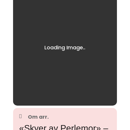
Om arr.
«Skyer av Perlemor» –