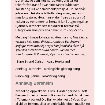
Dei er aktive som musikarar, komponistar og
tekstforfattarar på kvar sine kantar, både som
solistar og i ulike samarbeidsprosjekt. Dei har båe
jobba med tekstane til Ruth Lillegraven, seinast i
musikkteateret «Husmann» der fleire av spora på
«Skyer av Perlemor» er henta frå. På utgjevinga har
Djønne&Børsheim satt melodiar til tekstar frå
Lillegraven sine prisløna bøker «Urd» og «Sigd».
Melding frå musikkteateret «Husmann»;
Musikken er
verkeleg i ein eigen divisjon. Annlaug Børsheim si
kraftige, men inderlege røyst kan framkalla tårer hjå
sjølv den mest hardhuda bonde. Saman med
toradarspelet til Rannveig Djønne vart dette rein magi.
-Stine Strand Carlsen, Avisa Hordaland.
Annlaug Børsheim: Hardingfele, gitar og song
Rannveig Djønne: Toradar og song
Annlaug Børsheim
er født og oppvaksen i Ulvik i Hardanger, no busett i
Bergen. Ho er utdanna folkemusikar ved Høgskulen
i Telemark og ved Ole Bull Akademiet på Voss. Den
allsidige folkemusikaren skriv både eigen musikk og