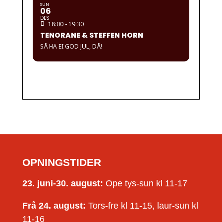
SUN
06
DES
18:00 - 19:30
TENORANE & STEFFEN HORN
SÅ HA EI GOD JUL, DÅ!
OPNINGSTIDER
23. juni-30. august:
Ope tys-sun kl 11-17
Frå 24. august:
Tors-fre kl 11-15, laur-sun kl
11-16