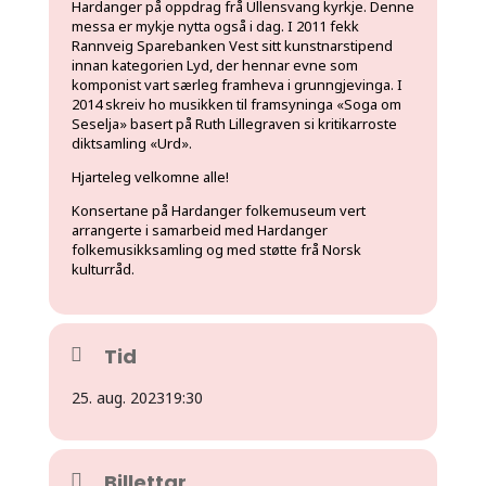
Hardanger på oppdrag frå Ullensvang kyrkje. Denne
messa er mykje nytta også i dag. I 2011 fekk
Rannveig Sparebanken Vest sitt kunstnarstipend
innan kategorien Lyd, der hennar evne som
komponist vart særleg framheva i grunngjevinga. I
2014 skreiv ho musikken til framsyninga «Soga om
Seselja» basert på Ruth Lillegraven si kritikarroste
diktsamling «Urd».
Hjarteleg velkomne alle!
Konsertane på Hardanger folkemuseum vert
arrangerte i samarbeid med Hardanger
folkemusikksamling og med støtte frå Norsk
kulturråd.
Tid
25. aug. 2023
19:30
Billettar