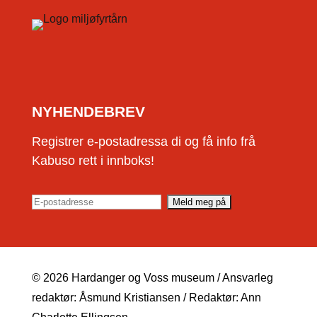
NYHENDEBREV
Registrer e-postadressa di og få info frå
Kabuso rett i innboks!
© 2026 Hardanger og Voss museum / Ansvarleg
redaktør: Åsmund Kristiansen / Redaktør: Ann