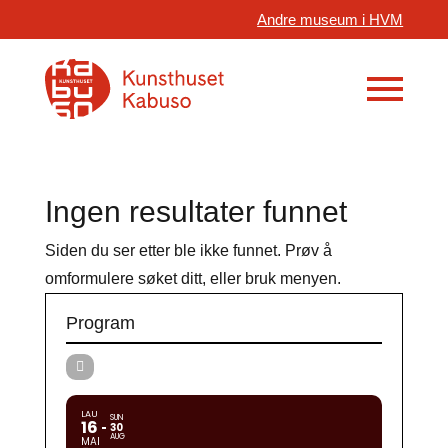
Andre museum i HVM
Ingen resultater funnet
Siden du ser etter ble ikke funnet. Prøv å
omformulere søket ditt, eller bruk menyen.
Program
LAU
SUN
16
30
AUG
MAI