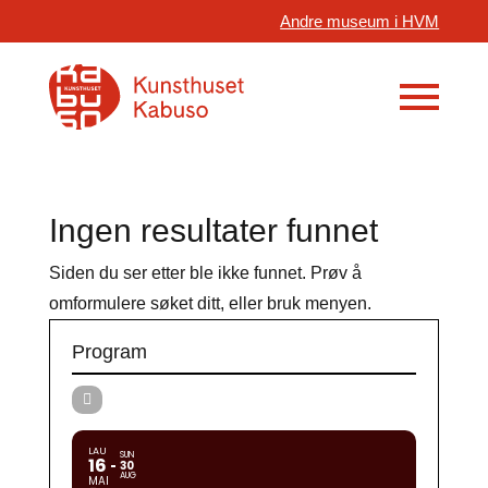
Andre museum i HVM
Ingen resultater funnet
Siden du ser etter ble ikke funnet. Prøv å
omformulere søket ditt, eller bruk menyen.
Program
LAU
SUN
16
30
AUG
MAI