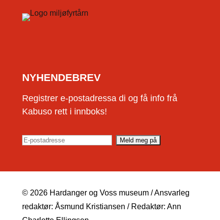
NYHENDEBREV
Registrer e-postadressa di og få info frå
Kabuso rett i innboks!
© 2026 Hardanger og Voss museum / Ansvarleg
redaktør: Åsmund Kristiansen / Redaktør: Ann