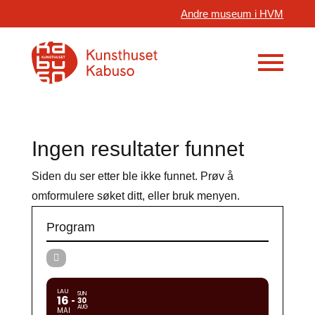
Andre museum i HVM
Ingen resultater funnet
Siden du ser etter ble ikke funnet. Prøv å
omformulere søket ditt, eller bruk menyen.
Program
LAU
SUN
16
30
AUG
MAI