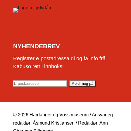
NYHENDEBREV
Registrer e-postadressa di og få info frå
Kabuso rett i innboks!
© 2026 Hardanger og Voss museum / Ansvarleg
redaktør: Åsmund Kristiansen / Redaktør: Ann