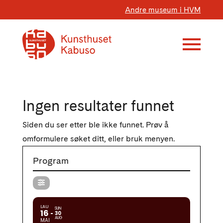
Andre museum i HVM
Ingen resultater funnet
Siden du ser etter ble ikke funnet. Prøv å
omformulere søket ditt, eller bruk menyen.
Program
LAU
SUN
16
30
AUG
MAI