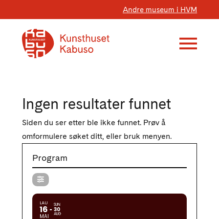
Andre museum i HVM
Ingen resultater funnet
Siden du ser etter ble ikke funnet. Prøv å
omformulere søket ditt, eller bruk menyen.
Program
LAU
SUN
16
30
AUG
MAI