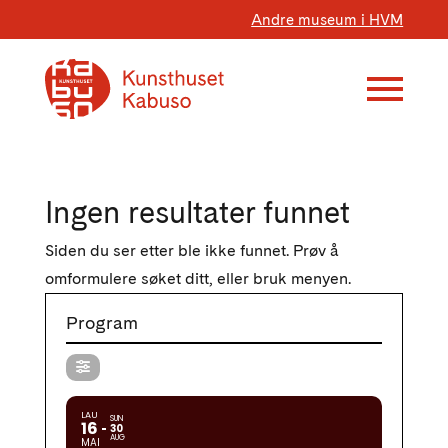
Andre museum i HVM
Ingen resultater funnet
Siden du ser etter ble ikke funnet. Prøv å
omformulere søket ditt, eller bruk menyen.
Program
LAU
SUN
16
30
AUG
MAI