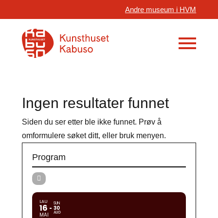
Andre museum i HVM
Ingen resultater funnet
Siden du ser etter ble ikke funnet. Prøv å
omformulere søket ditt, eller bruk menyen.
Program
LAU
SUN
16
30
AUG
MAI