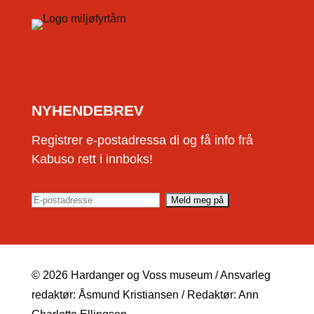
NYHENDEBREV
Registrer e-postadressa di og få info frå
Kabuso rett i innboks!
© 2026 Hardanger og Voss museum / Ansvarleg
redaktør: Åsmund Kristiansen / Redaktør: Ann