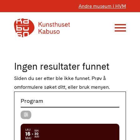
Andre museum i HVM
Ingen resultater funnet
Siden du ser etter ble ikke funnet. Prøv å
omformulere søket ditt, eller bruk menyen.
Program
LAU
SUN
16
30
AUG
MAI