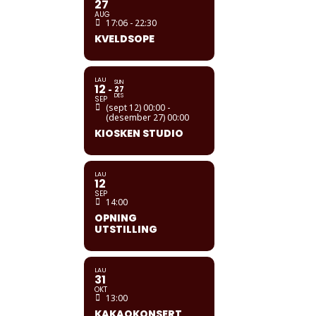
27
AUG
17:06 - 22:30
KVELDSOPE
LAU
SUN
12
27
DES
SEP
(sept 12) 00:00 -
(desember 27) 00:00
KIOSKEN STUDIO
LAU
12
SEP
14:00
OPNING
UTSTILLING
LAU
31
OKT
13:00
KAKAOKONSERT