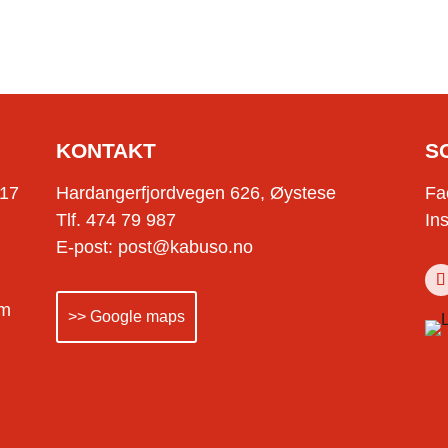
KONTAKT
S
-17
Hardangerfjordvegen 626, Øystese
Fa
Tlf. 474 79 987
In
E-post: post@kabuso.no
om
>> Google maps