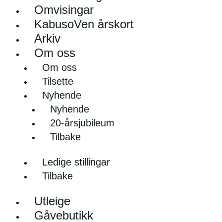
Omvisingar
KabusoVen årskort
Arkiv
Om oss
Om oss
Tilsette
Nyhende
Nyhende
20-årsjubileum
Tilbake
Ledige stillingar
Tilbake
Utleige
Gåvebutikk