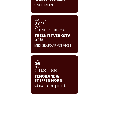
UNGE TALENT
LAU
LAU
07
21
NOV
11:00 - 15:30
(21)
TRESNITTVERKSTA
D 1/2
MED GRAFIKAR ÅSE VIKSE
SUN
06
DES
18:00 - 19:30
TENORANE &
STEFFEN HORN
SÅ HA EI GOD JUL, DÅ!