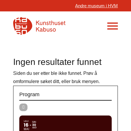
Andre museum i HVM
Ingen resultater funnet
Siden du ser etter ble ikke funnet. Prøv å
omformulere søket ditt, eller bruk menyen.
Program
LAU
SUN
16
30
AUG
MAI