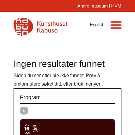
Andre museum i HVM
Ingen resultater funnet
Siden du ser etter ble ikke funnet. Prøv å
omformulere søket ditt, eller bruk menyen.
Program
LAU
SUN
16
30
AUG
MAI