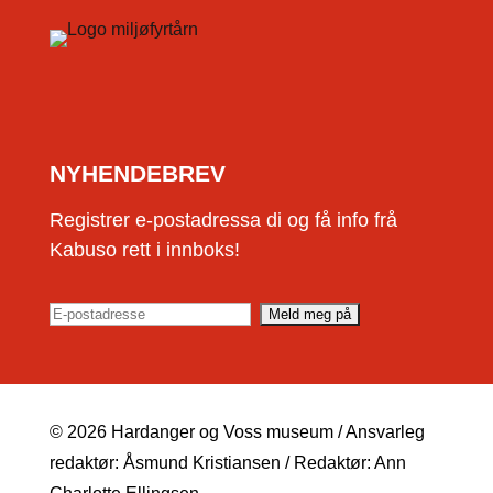
NYHENDEBREV
Registrer e-postadressa di og få info frå
Kabuso rett i innboks!
© 2026 Hardanger og Voss museum / Ansvarleg
redaktør: Åsmund Kristiansen / Redaktør: Ann