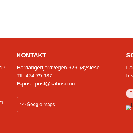
KONTAKT
S
-17
Hardangerfjordvegen 626, Øystese
Fa
Tlf. 474 79 987
In
E-post: post@kabuso.no
om
>> Google maps