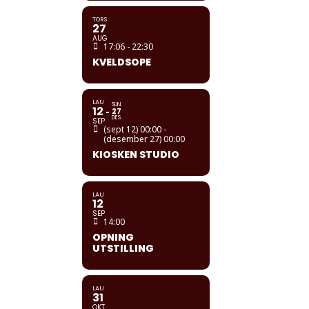
TORS
27
AUG
17:06 - 22:30
KVELDSOPE
LAU
SUN
12
27
DES
SEP
(sept 12) 00:00 -
(desember 27) 00:00
KIOSKEN STUDIO
LAU
12
SEP
14:00
OPNING
UTSTILLING
LAU
31
OKT