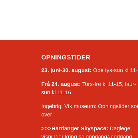
OPNINGSTIDER
23. juni-30. august:
Ope tys-sun kl 11
Frå 24. august:
Tors-fre kl 11-15, laur-
sun kl 11-16
Ingebrigt Vik museum: Opningstider s
over
>>>Hardanger Skyspace:
Daglege
visningar kring soloppgang/-nedgang