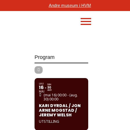
Andre museum i HVM
Program
LAU
SUN
16
30
AUG
MAI
(mai 16) 00:00 - (aug.
30) 00:00
KARI DYRDAL / JON
ARNE MOGSTAD /
JEREMY WELSH
UTSTILLING