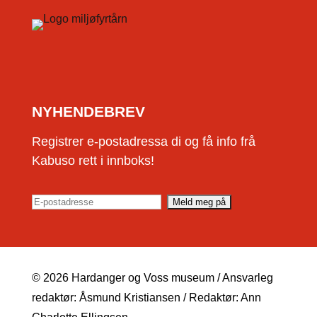
NYHENDEBREV
Registrer e-postadressa di og få info frå
Kabuso rett i innboks!
© 2026 Hardanger og Voss museum / Ansvarleg
redaktør: Åsmund Kristiansen / Redaktør: Ann