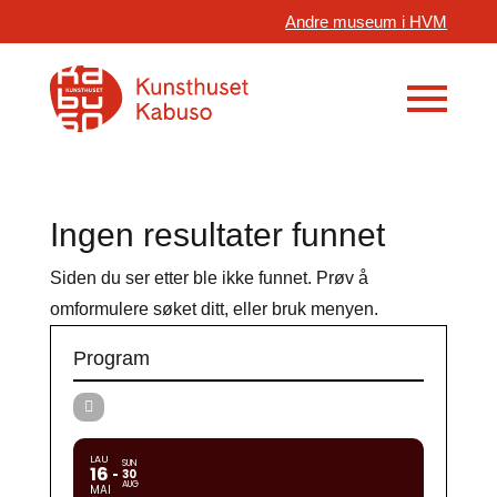
Andre museum i HVM
Ingen resultater funnet
Siden du ser etter ble ikke funnet. Prøv å
omformulere søket ditt, eller bruk menyen.
Program
LAU
SUN
16
30
AUG
MAI