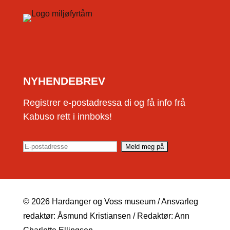
NYHENDEBREV
Registrer e-postadressa di og få info frå
Kabuso rett i innboks!
© 2026 Hardanger og Voss museum / Ansvarleg
redaktør: Åsmund Kristiansen / Redaktør: Ann