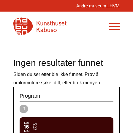
Andre museum i HVM
Ingen resultater funnet
Siden du ser etter ble ikke funnet. Prøv å
omformulere søket ditt, eller bruk menyen.
Program
LAU
SUN
16
30
AUG
MAI