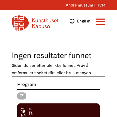
Andre museum i HVM
Ingen resultater funnet
Siden du ser etter ble ikke funnet. Prøv å
omformulere søket ditt, eller bruk menyen.
Program
LAU
SUN
16
30
AUG
MAI