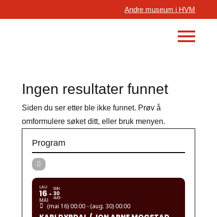
Andre museum i HVM
Ingen resultater funnet
Siden du ser etter ble ikke funnet. Prøv å
omformulere søket ditt, eller bruk menyen.
Program
LAU
SUN
16
30
AUG
MAI
(mai 16) 00:00 - (aug. 30) 00:00