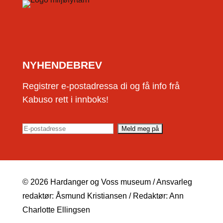
NYHENDEBREV
Registrer e-postadressa di og få info frå
Kabuso rett i innboks!
© 2026 Hardanger og Voss museum / Ansvarleg
redaktør: Åsmund Kristiansen / Redaktør: Ann
Charlotte Ellingsen