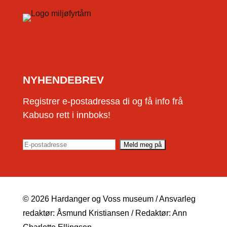
NYHENDEBREV
Registrer e-postadressa di og få info frå
Kabuso rett i innboks!
© 2026 Hardanger og Voss museum / Ansvarleg
redaktør: Åsmund Kristiansen / Redaktør: Ann