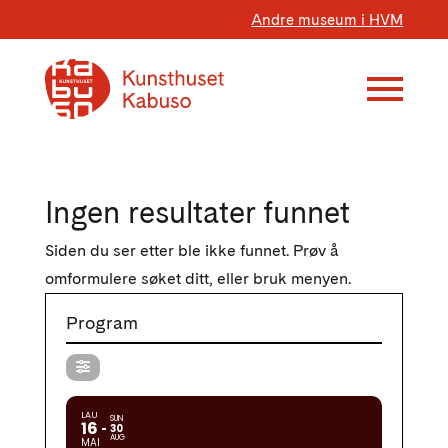
Andre museum i HVM
Ingen resultater funnet
Siden du ser etter ble ikke funnet. Prøv å
omformulere søket ditt, eller bruk menyen.
Program
LAU
SUN
16
30
AUG
MAI