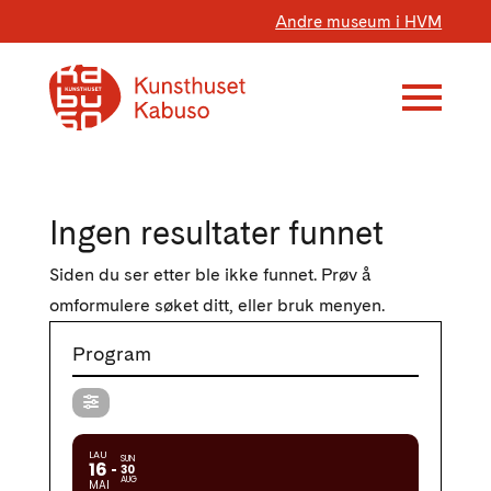
Andre museum i HVM
Ingen resultater funnet
Siden du ser etter ble ikke funnet. Prøv å
omformulere søket ditt, eller bruk menyen.
Program
LAU
SUN
16
30
AUG
MAI