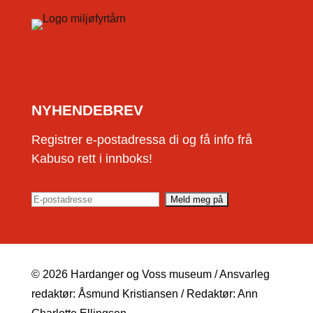
NYHENDEBREV
Registrer e-postadressa di og få info frå
Kabuso rett i innboks!
© 2026 Hardanger og Voss museum / Ansvarleg
redaktør: Åsmund Kristiansen / Redaktør: Ann