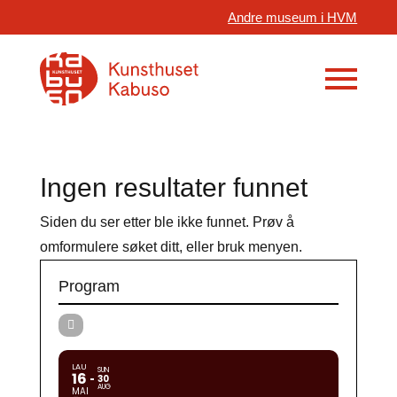
Andre museum i HVM
Ingen resultater funnet
Siden du ser etter ble ikke funnet. Prøv å
omformulere søket ditt, eller bruk menyen.
Program
LAU
SUN
16
30
AUG
MAI