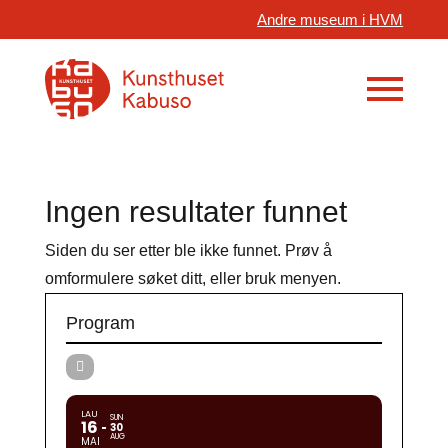
Andre museum i HVM
Ingen resultater funnet
Siden du ser etter ble ikke funnet. Prøv å
omformulere søket ditt, eller bruk menyen.
Program
LAU
SUN
16
30
AUG
MAI