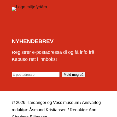
NYHENDEBREV
Registrer e-postadressa di og få info frå
Kabuso rett i innboks!
© 2026 Hardanger og Voss museum / Ansvarleg
redaktør: Åsmund Kristiansen / Redaktør: Ann