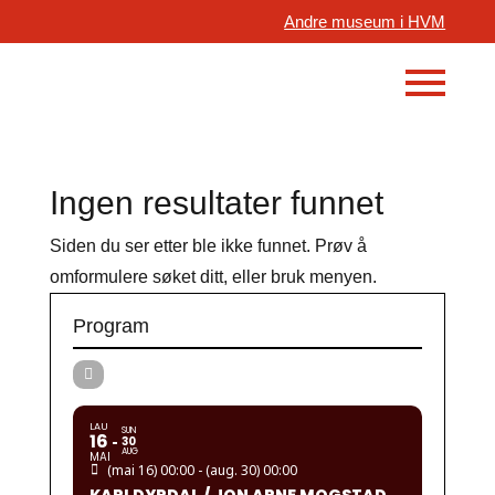
Andre museum i HVM
Ingen resultater funnet
Siden du ser etter ble ikke funnet. Prøv å
omformulere søket ditt, eller bruk menyen.
Program
LAU
SUN
16
30
AUG
MAI
(mai 16) 00:00 - (aug. 30) 00:00