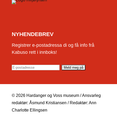
NYHENDEBREV
Registrer e-postadressa di og få info frå
Kabuso rett i innboks!
© 2026 Hardanger og Voss museum / Ansvarleg
redaktør: Åsmund Kristiansen / Redaktør: Ann
Charlotte Ellingsen