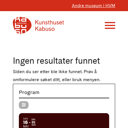
Andre museum i HVM
Ingen resultater funnet
Siden du ser etter ble ikke funnet. Prøv å
omformulere søket ditt, eller bruk menyen.
Program
LAU
SUN
16
30
AUG
MAI