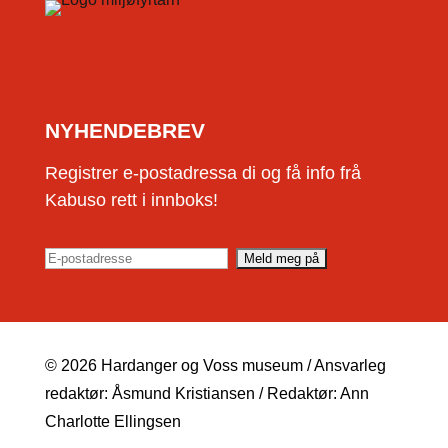
NYHENDEBREV
Registrer e-postadressa di og få info frå
Kabuso rett i innboks!
© 2026 Hardanger og Voss museum / Ansvarleg
redaktør: Åsmund Kristiansen / Redaktør: Ann
Charlotte Ellingsen