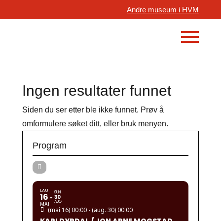
Andre museum i HVM
Ingen resultater funnet
Siden du ser etter ble ikke funnet. Prøv å
omformulere søket ditt, eller bruk menyen.
Program
LAU
SUN
16
30
AUG
MAI
(mai 16) 00:00 - (aug. 30) 00:00