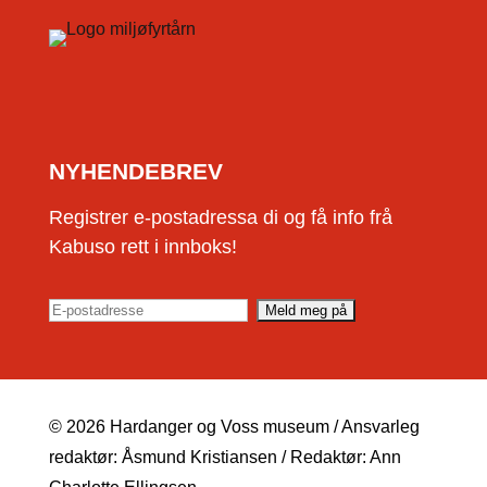
NYHENDEBREV
Registrer e-postadressa di og få info frå
Kabuso rett i innboks!
© 2026 Hardanger og Voss museum / Ansvarleg
redaktør: Åsmund Kristiansen / Redaktør: Ann