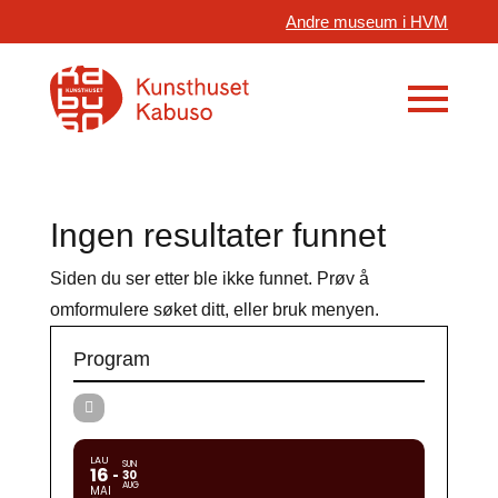
Andre museum i HVM
Ingen resultater funnet
Siden du ser etter ble ikke funnet. Prøv å
omformulere søket ditt, eller bruk menyen.
Program
LAU
SUN
16
30
AUG
MAI