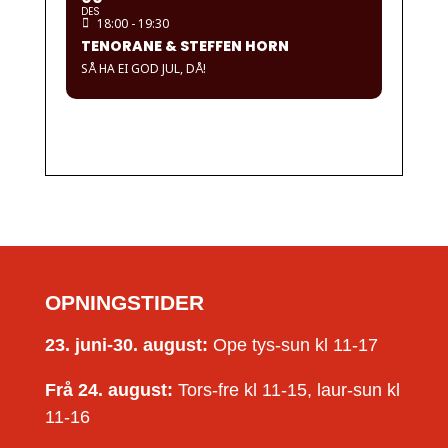
DES
18:00 - 19:30
TENORANE & STEFFEN HORN
SÅ HA EI GOD JUL, DÅ!
OPNINGSTIDER
23. juni-30. august:
Ope tys-sun kl 11-17
Frå 24. august:
Tors-fre kl 11-15, laur-sun kl
11-16