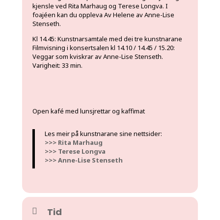
kjensle ved Rita Marhaug og Terese Longva. I
foajéen kan du oppleva Av Helene av Anne-Lise
Stenseth.
Kl 14.45: Kunstnarsamtale med dei tre kunstnarane
Filmvisning i konsertsalen kl 14.10 / 14.45 / 15.20:
Veggar som kviskrar av Anne-Lise Stenseth.
Varigheit: 33 min.
Open kafé med lunsjrettar og kaffimat
Les meir på kunstnarane sine nettsider:
>>> Rita Marhaug
>>> Terese Longva
>>> Anne-Lise Stenseth
Tid