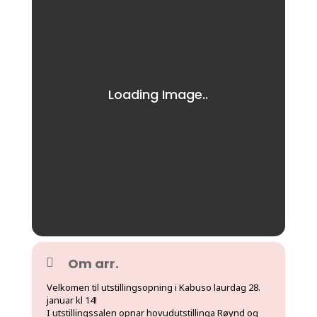
Om arr.
Velkomen til utstillingsopning i Kabuso laurdag 28.
januar kl 14!
I utstillingssalen opnar hovudutstillinga Røynd og