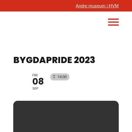
Andre museum i HVM
BYGDAPRIDE 2023
FRE
16:00
08
SEP